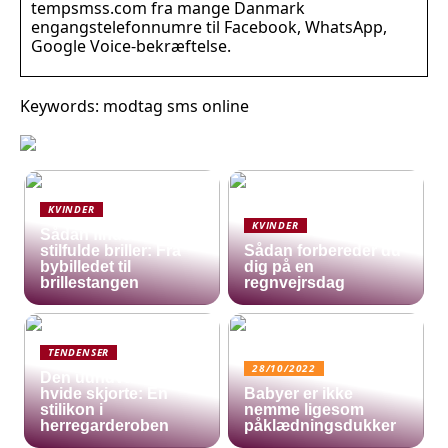
tempsmss.com fra mange Danmark
engangstelefonnumre til Facebook, WhatsApp,
Google Voice-bekræftelse.
Keywords: modtag sms online
KVINDER
KVINDER
Sådan finder du
stilfulde briller: Fra
Sådan forbereder du
bybilledet til
dig på en
brillestangen
regnvejrsdag
TENDENSER
28/10/2022
Den uundværlige
hvide skjorte: En
Babyer er ikke
stilikon i
nemme ligesom
herregarderoben
påklædningsdukker