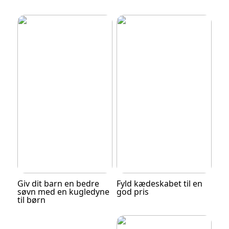
Giv dit barn en bedre
Fyld kædeskabet til en
søvn med en kugledyne
god pris
til børn