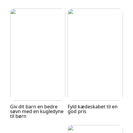
Giv dit barn en bedre
Fyld kædeskabet til en
søvn med en kugledyne
god pris
til børn