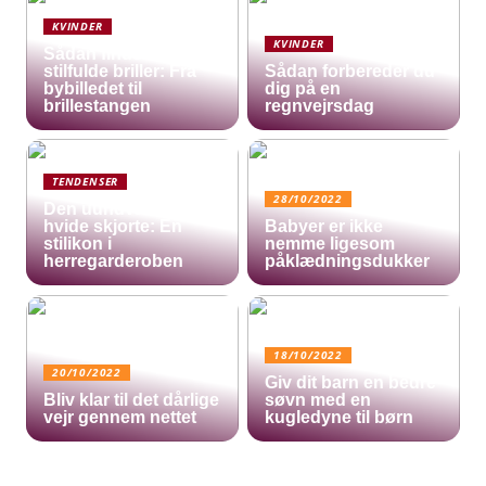
KVINDER
KVINDER
Sådan finder du
stilfulde briller: Fra
Sådan forbereder du
bybilledet til
dig på en
brillestangen
regnvejrsdag
TENDENSER
28/10/2022
Den uundværlige
hvide skjorte: En
Babyer er ikke
stilikon i
nemme ligesom
herregarderoben
påklædningsdukker
18/10/2022
20/10/2022
Giv dit barn en bedre
Bliv klar til det dårlige
søvn med en
vejr gennem nettet
kugledyne til børn