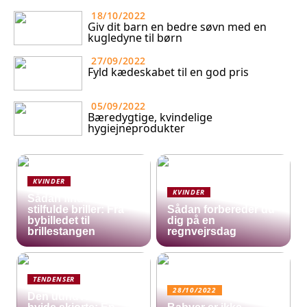
18/10/2022
Giv dit barn en bedre søvn med en
kugledyne til børn
27/09/2022
Fyld kædeskabet til en god pris
05/09/2022
Bæredygtige, kvindelige
hygiejneprodukter
KVINDER
KVINDER
Sådan finder du
stilfulde briller: Fra
Sådan forbereder du
bybilledet til
dig på en
brillestangen
regnvejrsdag
TENDENSER
28/10/2022
Den uundværlige