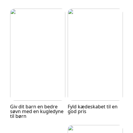
Giv dit barn en bedre
Fyld kædeskabet til en
søvn med en kugledyne
god pris
til børn